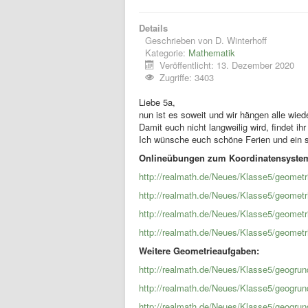
Details
Geschrieben von
D. Winterhoff
Kategorie:
Mathematik
Veröffentlicht: 13. Dezember 2020
Zugriffe: 3403
Liebe 5a,
nun ist es soweit und wir hängen alle wied
Damit euch nicht langweilig wird, findet i
Ich wünsche euch schöne Ferien und ein sc
Onlineübungen zum Koordinatensyste
http://realmath.de/Neues/Klasse5/geometri
http://realmath.de/Neues/Klasse5/geometri
http://realmath.de/Neues/Klasse5/geometrie
http://realmath.de/Neues/Klasse5/geometri
Weitere Geometrieaufgaben:
http://realmath.de/Neues/Klasse5/geogrun
http://realmath.de/Neues/Klasse5/geogrun
http://realmath.de/Neues/Klasse5/geogrun