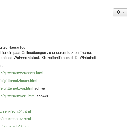
er zu Hause fest.
hr hier ein paar Onlineübungen zu unserem letzten Thema.
hönes Weihnachtsfest. Bis hoffentlich bald. D. Winterhoff
m:
e/gittternetzzeichnen.html
e/gittternetzlesen.html
/gittternetzvar.html
schwer
e/gittternetzvar2.html
schwer
d/senkrecht01.html
d/senkrecht02.html
d/parazeich01.html