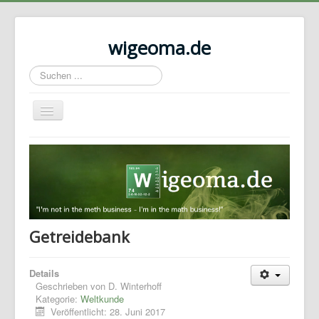
wigeoma.de
Suchen
...
Navigation
an/aus
Home
Disclaimer
Mathematik
Weltkunde
Getreidebank
Details
Geschrieben von
D. Winterhoff
Kategorie:
Weltkunde
Veröffentlicht: 28. Juni 2017